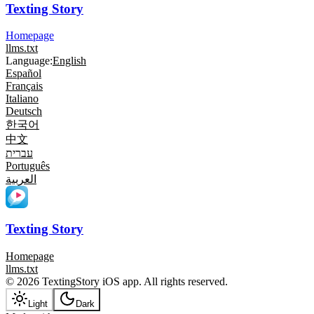
Texting Story
Homepage
llms.txt
Language:
English
Español
Français
Italiano
Deutsch
한국어
中文
עברית
Português
العربية
Texting Story
Homepage
llms.txt
© 2026 TextingStory iOS app. All rights reserved.
Light
Dark