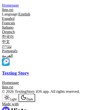
Homepage
llms.txt
Language:
English
Español
Français
Italiano
Deutsch
한국어
中文
עברית
Português
العربية
Texting Story
Homepage
llms.txt
© 2026 TextingStory iOS app. All rights reserved.
Light
Dark
Made with