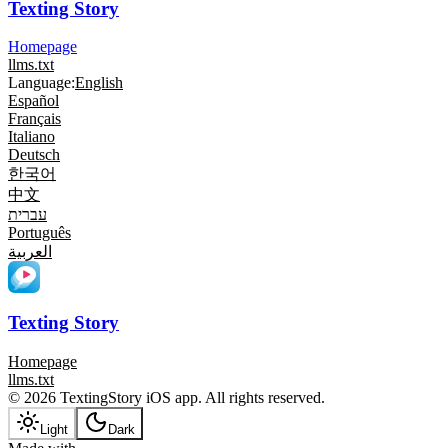
Texting Story
Homepage
llms.txt
Language:
English
Español
Français
Italiano
Deutsch
한국어
中文
עברית
Português
العربية
Texting Story
Homepage
llms.txt
© 2026 TextingStory iOS app. All rights reserved.
Light
Dark