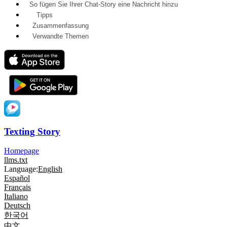
So fügen Sie Ihrer Chat-Story eine Nachricht hinzu
Tipps
Zusammenfassung
Verwandte Themen
Texting Story
Homepage
llms.txt
Language:
English
Español
Français
Italiano
Deutsch
한국어
中文