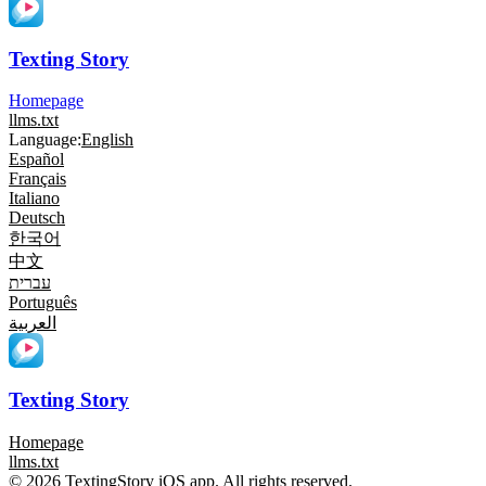
Texting Story
Homepage
llms.txt
Language:
English
Español
Français
Italiano
Deutsch
한국어
中文
עברית
Português
العربية
Texting Story
Homepage
llms.txt
© 2026 TextingStory iOS app. All rights reserved.