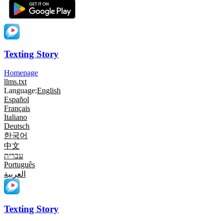
Texting Story
Homepage
llms.txt
Language:
English
Español
Français
Italiano
Deutsch
한국어
中文
עברית
Português
العربية
Texting Story