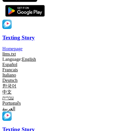
Texting Story
Homepage
llms.txt
Language:
English
Español
Français
Italiano
Deutsch
한국어
中文
עברית
Português
العربية
Texting Story