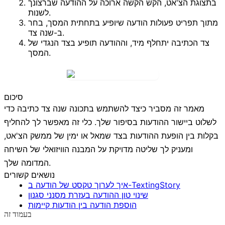
בתצוגת הצ'אט, הקש הקשה ארוכה על ההודעה שברצונך
לשנות.
מתוך תפריט
פעולות הודעה
שיופיע בתחתית המסך, בחר
.
ב-
שנה צד
צד הכתיבה יתחלף מיד, וההודעה תופיע בצד הנגדי של
המסך.
סיכום
מאמר זה מסביר כיצד להשתמש בתכונה
שנה צד כתיבה
כדי
לשלוט ביישור ההודעות בסיפור שלך. כלי זה מאפשר לך להחליף
בקלות בין הופעת ההודעות בצד שמאל או ימין של ממשק הצ'אט,
ומעניק לך שליטה מדויקת על המבנה הוויזואלי של השיחה
המדומה שלך.
נושאים קשורים
איך לערוך טקסט של הודעה ב-TextingStory
שינוי טון ההודעה בעזרת מסנני סגנון
הוספת הודעה בין הודעות קיימות
בעמוד זה