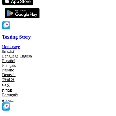
Texting Story
Homepage
llms.txt
Language:
English
Español
Français
Italiano
Deutsch
한국어
中文
עברית
Português
العربية