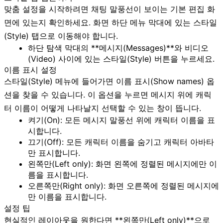
맞춤 설정을 시작하려면 채팅 말풍선이 보이는 기본 편집 화
면에 있는지 확인하세요. 화면 하단 메뉴 막대에 있는
스타일
(Style)
탭으로 이동해야 합니다.
하단 탐색 막대의 **메시지(Messages)**와
비디오
(Video)
사이에 있는
스타일(Style)
버튼을 누르세요.
이름 표시 설정
스타일(Style)
메뉴에 들어가면
이름 표시(Show names)
옵
션을 찾을 수 있습니다. 이 옵션을 누르면 메시지 위에 캐릭
터 이름이 어떻게 나타날지 선택할 수 있는 창이 뜹니다.
켜기(On):
모든 메시지 말풍선 위에 캐릭터 이름을 표
시합니다.
끄기(Off):
모든 캐릭터 이름을 숨기고 캐릭터 아바타
만 표시합니다.
왼쪽만(Left only):
화면 왼쪽에 정렬된 메시지에만 이
름을 표시합니다.
오른쪽만(Right only):
화면 오른쪽에 정렬된 메시지에
만 이름을 표시합니다.
설정 팁
현실적인 레이아웃을 원한다면 **왼쪽만(Left only)**으로