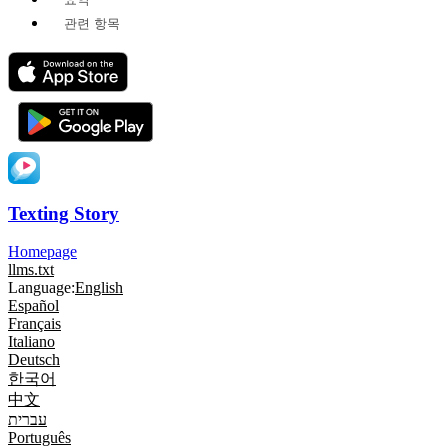
관련 항목
Texting Story
Homepage
llms.txt
Language:
English
Español
Français
Italiano
Deutsch
한국어
中文
עברית
Português