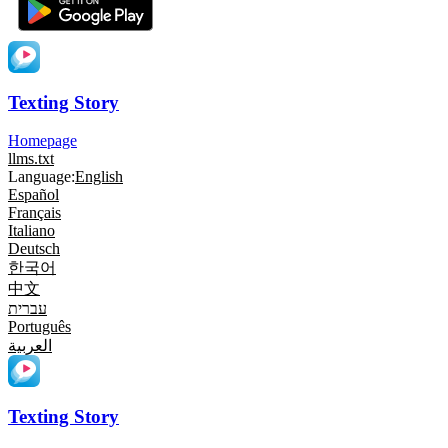
Texting Story
Homepage
llms.txt
Language:
English
Español
Français
Italiano
Deutsch
한국어
中文
עברית
Português
العربية
Texting Story