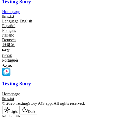
Texting Story
Homepage
llms.txt
Language:
English
Español
Français
Italiano
Deutsch
한국어
中文
עברית
Português
العربية
Texting Story
Homepage
llms.txt
© 2026 TextingStory iOS app. All rights reserved.
Light
Dark
Made with