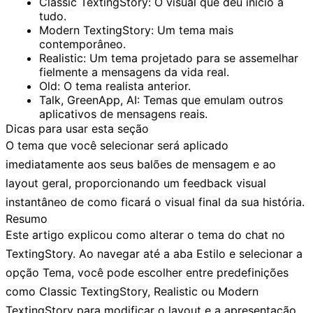
Classic TextingStory:
O visual que deu início a
tudo.
Modern TextingStory:
Um tema mais
contemporâneo.
Realistic:
Um tema projetado para se assemelhar
fielmente a mensagens da vida real.
Old:
O tema realista anterior.
Talk, GreenApp, AI:
Temas que emulam outros
aplicativos de mensagens reais.
Dicas para usar esta seção
O tema que você selecionar será aplicado
imediatamente aos seus balões de mensagem e ao
layout geral, proporcionando um feedback visual
instantâneo de como ficará o visual final da sua história.
Resumo
Este artigo explicou como alterar o tema do chat no
TextingStory. Ao navegar até a aba
Estilo
e selecionar a
opção
Tema
, você pode escolher entre predefinições
como
Classic TextingStory
,
Realistic
ou
Modern
TextingStory
para modificar o layout e a apresentação