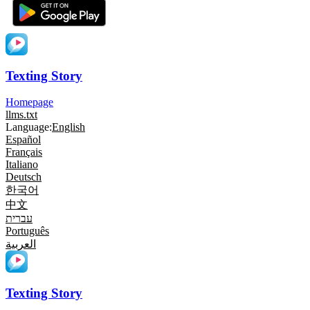
Texting Story
Homepage
llms.txt
Language:
English
Español
Français
Italiano
Deutsch
한국어
中文
עברית
Português
العربية
Texting Story