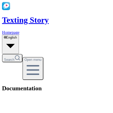
Texting Story
Homepage
🌐
English
Search
Open menu
Documentation