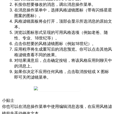
长按
你想要修改的消息，调出
消息操作
菜单。
在
消息操作
菜单中，选择
风格滤镜
图标（带有闪烁星星
图案的图标）。
风格滤镜
面板将会打开，顶部会显示所选消息的原始文
本。
浏览以图标形式呈现的可用风格选项（例如
老爸
、
随
性
、
专业
、
18世纪
等）。
点击
你想要的风格滤镜图标（例如
18世纪
）。
应用程序将生成重写后的消息预览。你可以点击其他风
格滤镜查看不同的效果。
对结果满意后，点击
确定
按钮，将该风格应用到聊天中
的消息上。
如果你决定不应用任何风格，点击
取消
按钮或
X
图标
即可关闭滤镜菜单。
小贴士
你也可以在
消息操作
菜单中使用
编辑消息
选项，在应用风格滤
镜前先手动修改文本。