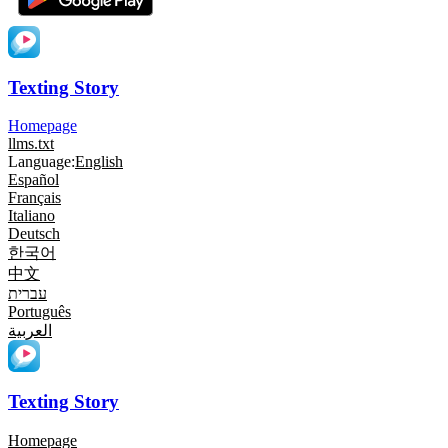
Texting Story
Homepage
llms.txt
Language:
English
Español
Français
Italiano
Deutsch
한국어
中文
עברית
Português
العربية
Texting Story
Homepage