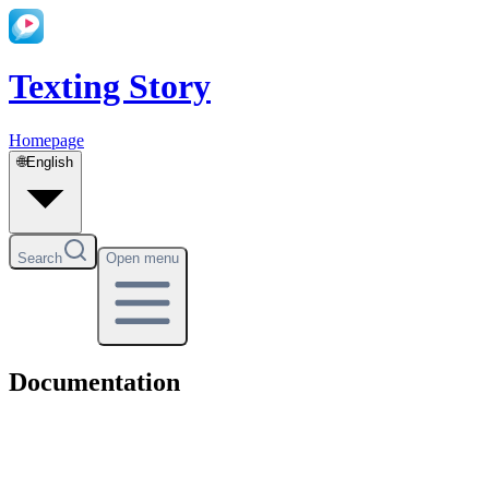
Texting Story
Homepage
🌐
English
Search
Open menu
Documentation