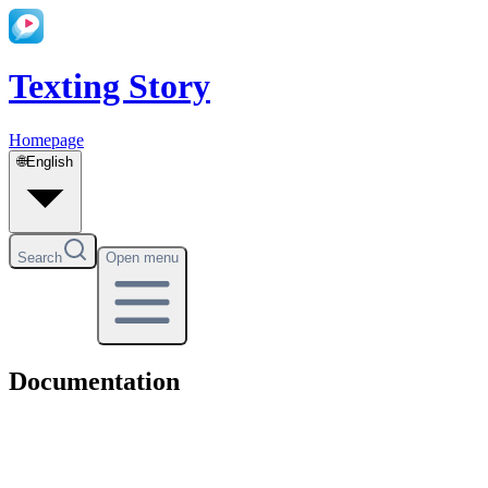
Texting Story
Homepage
🌐
English
Search
Open menu
Documentation