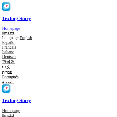
Texting Story
Homepage
llms.txt
Language:
English
Español
Français
Italiano
Deutsch
한국어
中文
עברית
Português
العربية
Texting Story
Homepage
llms.txt