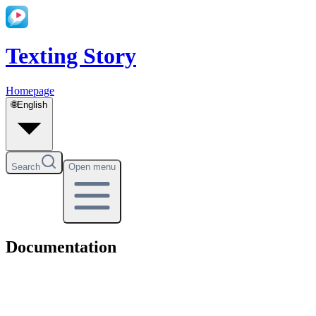
Texting Story
Homepage
🌐
English
Search
Open menu
Documentation