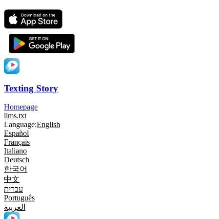
Texting Story
Homepage
llms.txt
Language:
English
Español
Français
Italiano
Deutsch
한국어
中文
עברית
Português
العربية