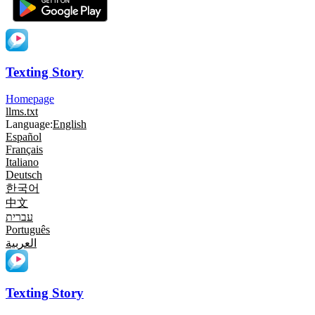
Texting Story
Homepage
llms.txt
Language:
English
Español
Français
Italiano
Deutsch
한국어
中文
עברית
Português
العربية
Texting Story