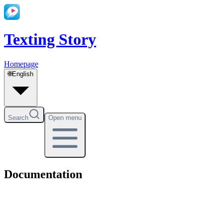
Texting Story
Homepage
🌐
English
Search
Open menu
Documentation