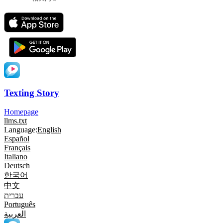
Texting Story
Homepage
llms.txt
Language:
English
Español
Français
Italiano
Deutsch
한국어
中文
עברית
Português
العربية