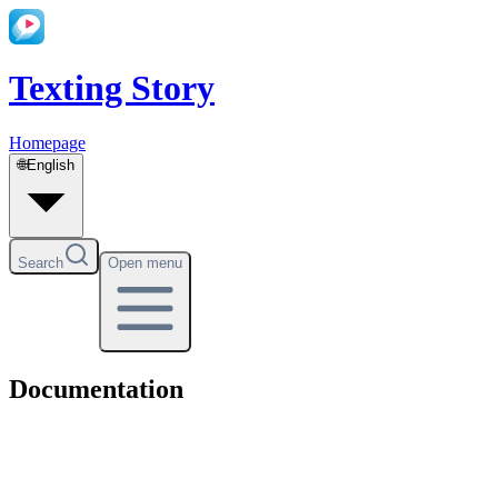
Texting Story
Homepage
🌐
English
Search
Open menu
Documentation